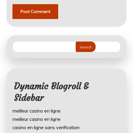
Search
Dynamic Blogroll &
Sidebar
meilleur casino en ligne
meilleur casino en ligne
casino en ligne sans verification