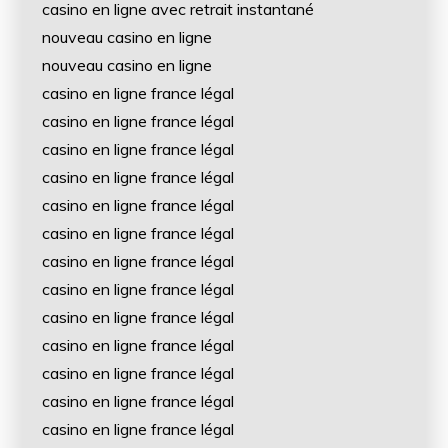
casino en ligne avec retrait instantané
nouveau casino en ligne
nouveau casino en ligne
casino en ligne france légal
casino en ligne france légal
casino en ligne france légal
casino en ligne france légal
casino en ligne france légal
casino en ligne france légal
casino en ligne france légal
casino en ligne france légal
casino en ligne france légal
casino en ligne france légal
casino en ligne france légal
casino en ligne france légal
casino en ligne france légal