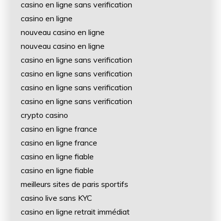
casino en ligne sans verification
casino en ligne
nouveau casino en ligne
nouveau casino en ligne
casino en ligne sans verification
casino en ligne sans verification
casino en ligne sans verification
casino en ligne sans verification
crypto casino
casino en ligne france
casino en ligne france
casino en ligne fiable
casino en ligne fiable
meilleurs sites de paris sportifs
casino live sans KYC
casino en ligne retrait immédiat