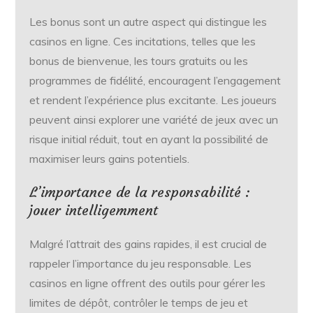
Les bonus sont un autre aspect qui distingue les
casinos en ligne. Ces incitations, telles que les
bonus de bienvenue, les tours gratuits ou les
programmes de fidélité, encouragent l’engagement
et rendent l’expérience plus excitante. Les joueurs
peuvent ainsi explorer une variété de jeux avec un
risque initial réduit, tout en ayant la possibilité de
maximiser leurs gains potentiels.
L’importance de la responsabilité :
jouer intelligemment
Malgré l’attrait des gains rapides, il est crucial de
rappeler l’importance du jeu responsable. Les
casinos en ligne offrent des outils pour gérer les
limites de dépôt, contrôler le temps de jeu et