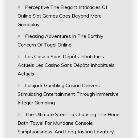
Perceptive The Elegant Intricacies Of
Online Slot Games Goes Beyond Mere
Gameplay
Pleasing Adventures In The Earthly
Concern Of Togel Online
Les Casino Sans Dépôts Inhabituels
Actuels Les Casino Sans Dépôts Inhabituels
Actuels
Lolajack Gambling Casino Delivers
Stimulating Entertainment Through Immersive
Integer Gambling
The Ultimate Steer To Choosing The Hone
Bath Towel For Mundane Console,
Sumptuousness, And Long-lasting Lavatory