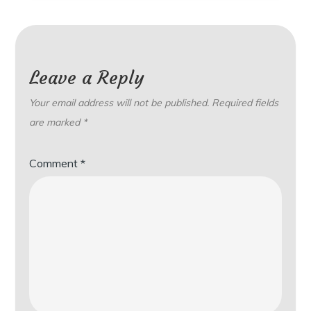
Leave a Reply
Your email address will not be published.
Required fields
are marked
*
Comment
*