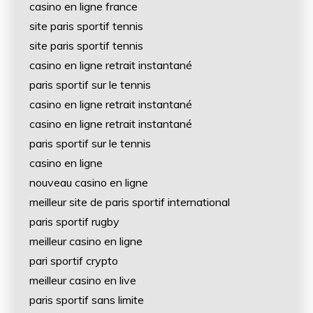
casino en ligne france
site paris sportif tennis
site paris sportif tennis
casino en ligne retrait instantané
paris sportif sur le tennis
casino en ligne retrait instantané
casino en ligne retrait instantané
paris sportif sur le tennis
casino en ligne
nouveau casino en ligne
meilleur site de paris sportif international
paris sportif rugby
meilleur casino en ligne
pari sportif crypto
meilleur casino en live
paris sportif sans limite