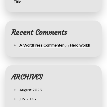
Title
Recent Comments
A WordPress Commenter
on
Hello world!
ARCHIVES
August 2026
July 2026