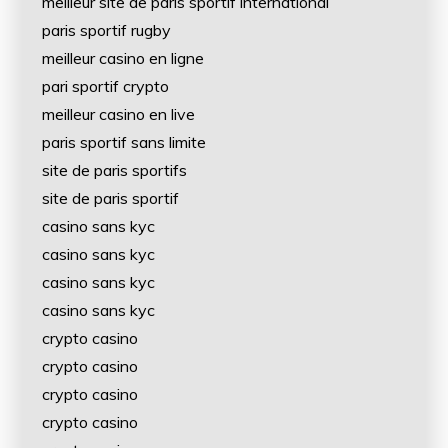
meilleur site de paris sportif international
paris sportif rugby
meilleur casino en ligne
pari sportif crypto
meilleur casino en live
paris sportif sans limite
site de paris sportifs
site de paris sportif
casino sans kyc
casino sans kyc
casino sans kyc
casino sans kyc
crypto casino
crypto casino
crypto casino
crypto casino