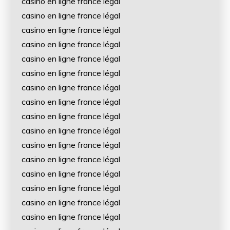
casino en ligne france légal
casino en ligne france légal
casino en ligne france légal
casino en ligne france légal
casino en ligne france légal
casino en ligne france légal
casino en ligne france légal
casino en ligne france légal
casino en ligne france légal
casino en ligne france légal
casino en ligne france légal
casino en ligne france légal
casino en ligne france légal
casino en ligne france légal
casino en ligne france légal
casino en ligne france légal