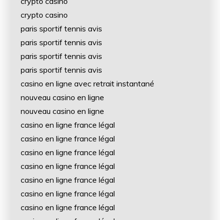
crypto casino
crypto casino
paris sportif tennis avis
paris sportif tennis avis
paris sportif tennis avis
paris sportif tennis avis
casino en ligne avec retrait instantané
nouveau casino en ligne
nouveau casino en ligne
casino en ligne france légal
casino en ligne france légal
casino en ligne france légal
casino en ligne france légal
casino en ligne france légal
casino en ligne france légal
casino en ligne france légal