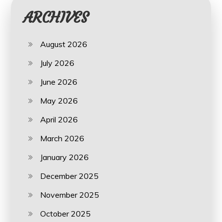
ARCHIVES
August 2026
July 2026
June 2026
May 2026
April 2026
March 2026
January 2026
December 2025
November 2025
October 2025