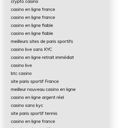
crypto casino
casino en ligne france
casino en ligne france
casino en ligne fiable
casino en ligne fiable
meilleurs sites de paris sportifs
casino live sans KYC
casino en ligne retrait immédiat
casino live
btc casino
site paris sportif France
meilleur nouveau casino en ligne
casino en ligne argent réel
casino sans kyc
site paris sportif tennis
casino en ligne france