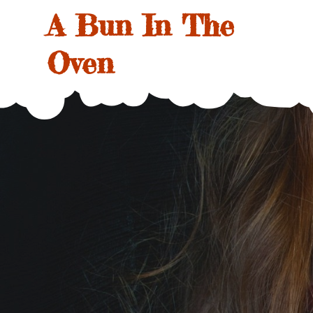
Skip
A Bun In The
to
content
Oven