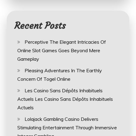
Recent Posts
Perceptive The Elegant Intricacies Of
Online Slot Games Goes Beyond Mere
Gameplay
Pleasing Adventures In The Earthly
Concern Of Togel Online
Les Casino Sans Dépôts Inhabituels
Actuels Les Casino Sans Dépôts Inhabituels
Actuels
Lolajack Gambling Casino Delivers
Stimulating Entertainment Through Immersive
Integer Gambling