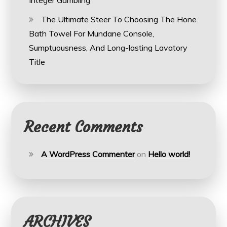
The Ultimate Steer To Choosing The Hone
Bath Towel For Mundane Console,
Sumptuousness, And Long-lasting Lavatory
Title
Recent Comments
A WordPress Commenter
on
Hello world!
ARCHIVES