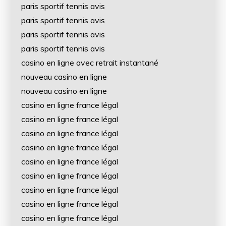
paris sportif tennis avis
paris sportif tennis avis
paris sportif tennis avis
paris sportif tennis avis
casino en ligne avec retrait instantané
nouveau casino en ligne
nouveau casino en ligne
casino en ligne france légal
casino en ligne france légal
casino en ligne france légal
casino en ligne france légal
casino en ligne france légal
casino en ligne france légal
casino en ligne france légal
casino en ligne france légal
casino en ligne france légal