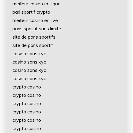
meilleur casino en ligne
pari sportif crypto
meilleur casino en live
paris sportif sans limite
site de paris sportifs
site de paris sportif
casino sans kyc
casino sans kyc
casino sans kyc
casino sans kyc
crypto casino
crypto casino
crypto casino
crypto casino
crypto casino
crypto casino