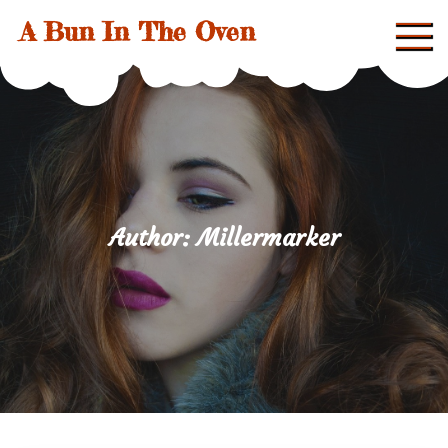
Skip
A Bun In The Oven
to
content
Author:
Millermarker