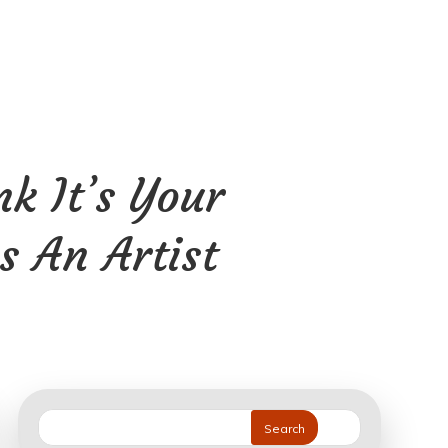
k It’s Your
s An Artist
Search