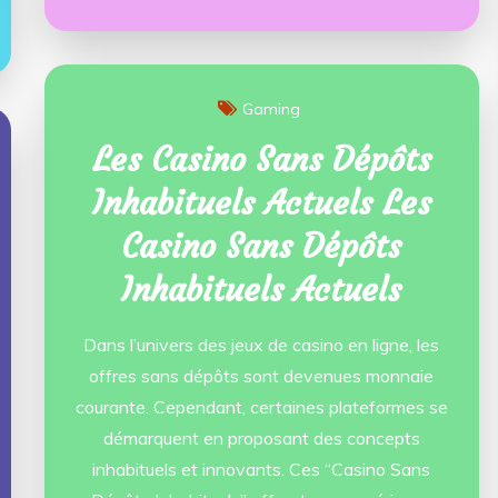
Adventures
In
The
Earthly
Gaming
Concern
Les Casino Sans Dépôts
Of
Inhabituels Actuels Les
Togel
Online
Casino Sans Dépôts
Inhabituels Actuels
Dans l’univers des jeux de casino en ligne, les
offres sans dépôts sont devenues monnaie
courante. Cependant, certaines plateformes se
démarquent en proposant des concepts
inhabituels et innovants. Ces “Casino Sans