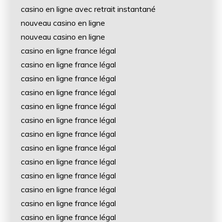
casino en ligne avec retrait instantané
nouveau casino en ligne
nouveau casino en ligne
casino en ligne france légal
casino en ligne france légal
casino en ligne france légal
casino en ligne france légal
casino en ligne france légal
casino en ligne france légal
casino en ligne france légal
casino en ligne france légal
casino en ligne france légal
casino en ligne france légal
casino en ligne france légal
casino en ligne france légal
casino en ligne france légal