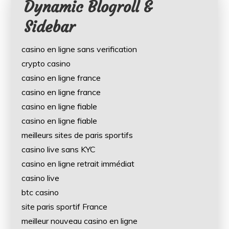
Dynamic Blogroll &
Sidebar
casino en ligne sans verification
crypto casino
casino en ligne france
casino en ligne france
casino en ligne fiable
casino en ligne fiable
meilleurs sites de paris sportifs
casino live sans KYC
casino en ligne retrait immédiat
casino live
btc casino
site paris sportif France
meilleur nouveau casino en ligne