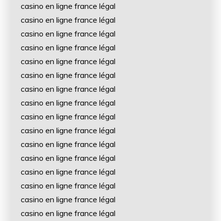
casino en ligne france légal
casino en ligne france légal
casino en ligne france légal
casino en ligne france légal
casino en ligne france légal
casino en ligne france légal
casino en ligne france légal
casino en ligne france légal
casino en ligne france légal
casino en ligne france légal
casino en ligne france légal
casino en ligne france légal
casino en ligne france légal
casino en ligne france légal
casino en ligne france légal
casino en ligne france légal