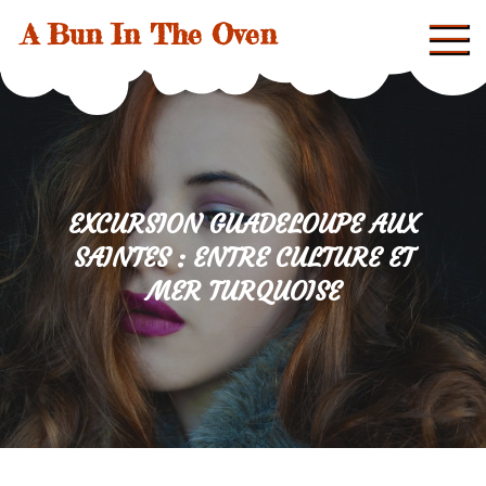
Skip
A Bun In The Oven
to
content
EXCURSION GUADELOUPE AUX
SAINTES : ENTRE CULTURE ET
MER TURQUOISE