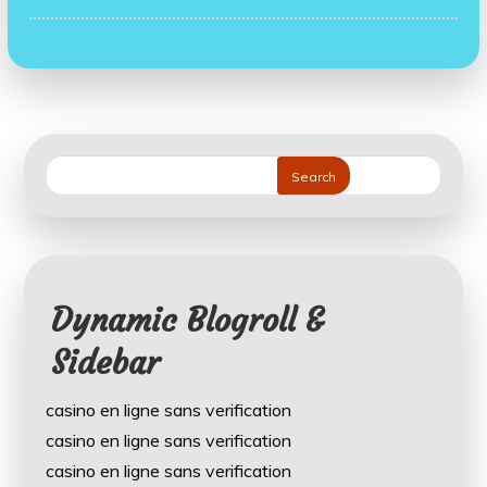
Leveraging
Software
Development
Expertise?
Search
Dynamic Blogroll &
Sidebar
casino en ligne sans verification
casino en ligne sans verification
casino en ligne sans verification