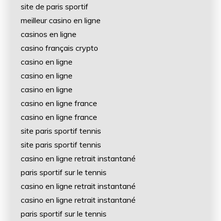
site de paris sportif
meilleur casino en ligne
casinos en ligne
casino français crypto
casino en ligne
casino en ligne
casino en ligne
casino en ligne france
casino en ligne france
site paris sportif tennis
site paris sportif tennis
casino en ligne retrait instantané
paris sportif sur le tennis
casino en ligne retrait instantané
casino en ligne retrait instantané
paris sportif sur le tennis