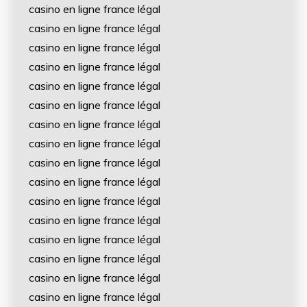
casino en ligne france légal
casino en ligne france légal
casino en ligne france légal
casino en ligne france légal
casino en ligne france légal
casino en ligne france légal
casino en ligne france légal
casino en ligne france légal
casino en ligne france légal
casino en ligne france légal
casino en ligne france légal
casino en ligne france légal
casino en ligne france légal
casino en ligne france légal
casino en ligne france légal
casino en ligne france légal