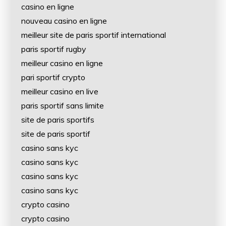
casino en ligne
nouveau casino en ligne
meilleur site de paris sportif international
paris sportif rugby
meilleur casino en ligne
pari sportif crypto
meilleur casino en live
paris sportif sans limite
site de paris sportifs
site de paris sportif
casino sans kyc
casino sans kyc
casino sans kyc
casino sans kyc
crypto casino
crypto casino