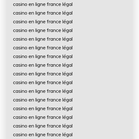
casino en ligne france légal
casino en ligne france légal
casino en ligne france légal
casino en ligne france légal
casino en ligne france légal
casino en ligne france légal
casino en ligne france légal
casino en ligne france légal
casino en ligne france légal
casino en ligne france légal
casino en ligne france légal
casino en ligne france légal
casino en ligne france légal
casino en ligne france légal
casino en ligne france légal
casino en ligne france légal